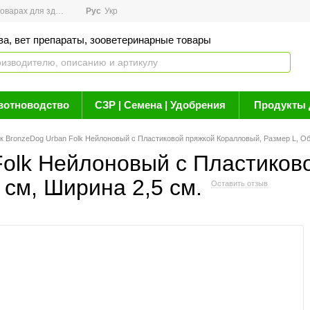
арах для здоровья
Рус
Новости
Укр
Акции
Бренды
Контакты
Статьи о 
ва, вет препараты, зооветеринарные товары
вотноводство
СЗР | Семена | Удобрения
Продукты 
 BronzeDog Urban Folk Нейлоновый с Пластиковой пряжкой Коралловый, Размер L, Обх
olk Нейлоновый с Пластиков
 см, Ширина 2,5 см.
Оставить отзыв