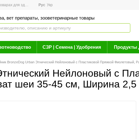
арах для здоровья
Рус
Новости
Укр
Акции
Бренды
Контакты
Статьи о 
ва, вет препараты, зооветеринарные товары
вотноводство
СЗР | Семена | Удобрения
Продукты 
ник BronzeDog Urban Этнический Нейлоновый c Пластиковой Пряжкой Фиолетовый, Раз
Этнический Нейлоновый c Пл
ат шеи 35-45 см, Ширина 2,5 