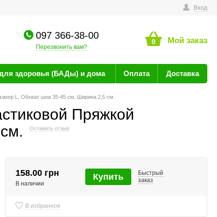
технике
Вход
097 366-38-00
Мой заказ
0
Перезвонить вам?
для здоровья (БАДы) и дома
Оплата
Доставка
мер L, Обхват шеи 35-45 см, Ширина 2,5 см.
астиковой Пряжкой
см.
Оставить отзыв
158.00 грн
Быстрый
Купить
заказ
В наличии
В избранное