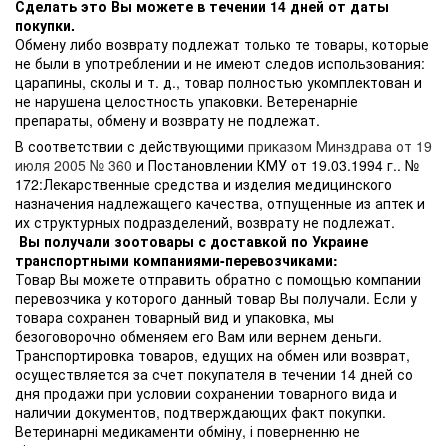
Сделать это Вы можете в течении 14 дней от даты
покупки.
Обмену либо возврату подлежат только те товары, которые
не были в употреблении и не имеют следов использования:
царапины, сколы и т. д., товар полностью укомплектован и
не нарушена целостность упаковки. Ветеренарніе
препараты, обмену и возврату не подлежат.
В соответствии с действующими
приказом Минздрава от 19
июля 2005 № 360
и Постановлении КМУ от 19.03.1994 г.. №
172:Лекарственные средства и изделия медицинского
назначения надлежащего качества, отпущенные из аптек и
их структурных подразделений, возврату не подлежат.
Вы получали зоотовары с доставкой по Украине
транспортными компаниями-перевозчиками:
Товар Вы можете отправить обратно с помощью компании
перевозчика у которого данный товар Вы получали. Если у
товара сохранен товарный вид и упаковка, мы
безоговорочно обменяем его Вам или вернем деньги.
Транспортировка товаров, едущих на обмен или возврат,
осуществляется за счет покупателя в течении 14 дней со
дня продажи при условии сохранении товарного вида и
наличии документов, подтверждающих факт покупки.
Ветеринарні медикаменти обміну, і поверненню не