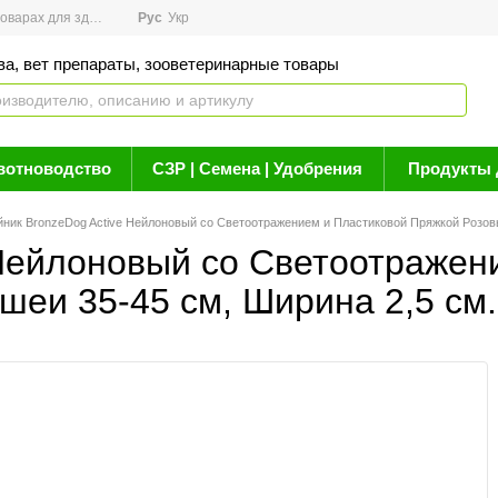
арах для здоровья
Рус
Новости
Укр
Акции
Бренды
Контакты
Статьи о 
ва, вет препараты, зооветеринарные товары
вотноводство
СЗР | Семена | Удобрения
Продукты 
ник BronzeDog Active Нейлоновый со Светоотражением и Пластиковой Пряжкой Розовый
Нейлоновый со Светоотражен
 шеи 35-45 см, Ширина 2,5 см.