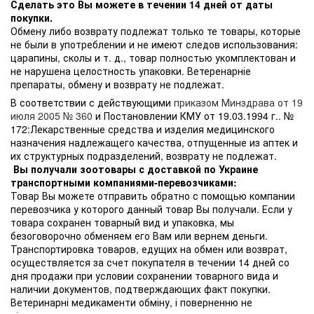
Сделать это Вы можете в течении 14 дней от даты
покупки.
Обмену либо возврату подлежат только те товары, которые
не были в употреблении и не имеют следов использования:
царапины, сколы и т. д., товар полностью укомплектован и
не нарушена целостность упаковки. Ветеренарніе
препараты, обмену и возврату не подлежат.
В соответствии с действующими
приказом Минздрава от 19
июля 2005 № 360
и Постановлении КМУ от 19.03.1994 г.. №
172:Лекарственные средства и изделия медицинского
назначения надлежащего качества, отпущенные из аптек и
их структурных подразделений, возврату не подлежат.
Вы получали зоотовары с доставкой по Украине
транспортными компаниями-перевозчиками:
Товар Вы можете отправить обратно с помощью компании
перевозчика у которого данный товар Вы получали. Если у
товара сохранен товарный вид и упаковка, мы
безоговорочно обменяем его Вам или вернем деньги.
Транспортировка товаров, едущих на обмен или возврат,
осуществляется за счет покупателя в течении 14 дней со
дня продажи при условии сохранении товарного вида и
наличии документов, подтверждающих факт покупки.
Ветеринарні медикаменти обміну, і поверненню не