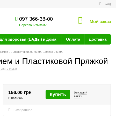
технике
Вход
097 366-38-00
Мой заказ
0
Перезвонить вам?
для здоровья (БАДы) и дома
Оплата
Доставка
змер L , Обхват шеи 35-45 см, Ширина 2,5 см.
ием и Пластиковой Пряжкой
тавить отзыв
156.00 грн
Быстрый
Купить
заказ
В наличии
В избранное