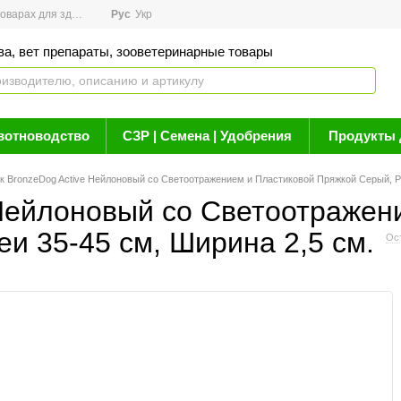
арах для здоровья
Рус
Новости
Укр
Акции
Бренды
Контакты
Статьи о 
ва, вет препараты, зооветеринарные товары
вотноводство
СЗР | Семена | Удобрения
Продукты 
 BronzeDog Active Нейлоновый со Светоотражением и Пластиковой Пряжкой Серый, Ра
Нейлоновый со Светоотражен
еи 35-45 см, Ширина 2,5 см.
Ос