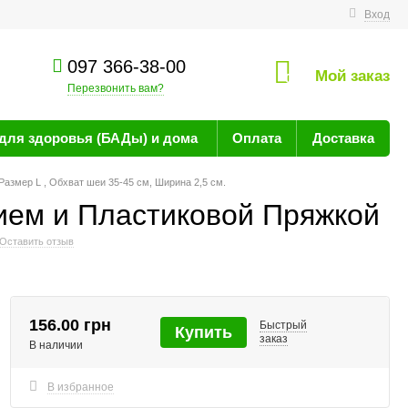
технике
Вход
097 366-38-00
Мой заказ
0
Перезвонить вам?
для здоровья (БАДы) и дома
Оплата
Доставка
азмер L , Обхват шеи 35-45 см, Ширина 2,5 см.
ием и Пластиковой Пряжкой
Оставить отзыв
156.00 грн
Быстрый
Купить
заказ
В наличии
В избранное