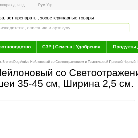
арах для здоровья
Рус
Новости
Укр
Акции
Бренды
Контакты
Статьи о 
ва, вет препараты, зооветеринарные товары
вотноводство
СЗР | Семена | Удобрения
Продукты 
 BronzeDog Active Нейлоновый со Светоотражением и Пластиковой Пряжкой Черный, Р
Нейлоновый со Светоотражен
шеи 35-45 см, Ширина 2,5 см.