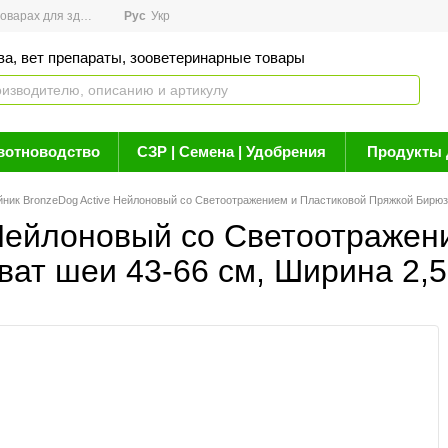
арах для здоровья
Рус
Новости
Укр
Акции
Бренды
Контакты
Статьи о 
ва, вет препараты, зооветеринарные товары
вотноводство
СЗР | Семена | Удобрения
Продукты 
ник BronzeDog Active Нейлоновый со Светоотражением и Пластиковой Пряжкой Бирюзо
Нейлоновый со Светоотражен
ат шеи 43-66 см, Ширина 2,5