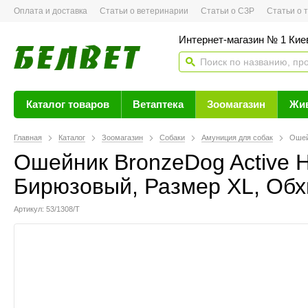
Оплата и доставка
Статьи о ветеринарии
Статьи о СЗР
Статьи о тов
Интернет-магазин № 1 Кие
Каталог товаров
Ветаптека
Зоомагазин
Жи
Главная
Каталог
Зоомагазин
Собаки
Амуниция для собак
Ошей
Ошейник BronzeDog Active 
Бирюзовый, Размер ХL, Обхв
Артикул: 53/1308/Т