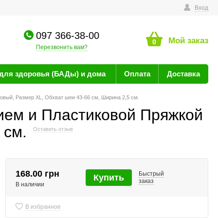
технике
Вход
097 366-38-00
Мой заказ
0
Перезвонить вам?
для здоровья (БАДы) и дома
Оплата
Доставка
вый, Размер ХL, Обхват шеи 43-66 см, Ширина 2,5 см.
ием и Пластиковой Пряжкой
 см.
Оставить отзыв
168.00 грн
Быстрый
Купить
заказ
В наличии
В избранное