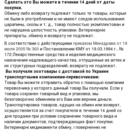
Сделать это Вы можете в течении 14 дней от даты
покупки.
Обмену либо возврату подлежат только те товары, которые
не были в употреблении и не имеют следов использования:
царапины, сколы и т. д., товар полностью укомплектован и
не нарушена целостность упаковки. Ветеренарніе
препараты, обмену и возврату не подлежат.
В соответствии с действующими
приказом Минздрава от 19
июля 2005 № 360
и Постановлении КМУ от 19.03.1994 г.. №
172:Лекарственные средства и изделия медицинского
назначения надлежащего качества, отпущенные из аптек и
их структурных подразделений, возврату не подлежат.
Вы получали зоотовары с доставкой по Украине
транспортными компаниями-перевозчиками:
Товар Вы можете отправить обратно с помощью компании
перевозчика у которого данный товар Вы получали. Если у
товара сохранен товарный вид и упаковка, мы
безоговорочно обменяем его Вам или вернем деньги.
Транспортировка товаров, едущих на обмен или возврат,
осуществляется за счет покупателя в течении 14 дней со
дня продажи при условии сохранении товарного вида и
наличии документов, подтверждающих факт покупки.
Ветеринарні медикаменти обміну, і поверненню не