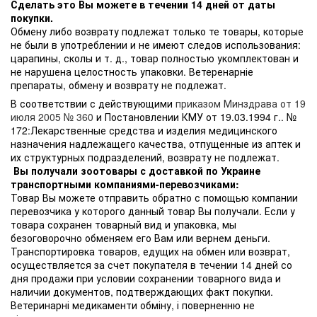
Сделать это Вы можете в течении 14 дней от даты
покупки.
Обмену либо возврату подлежат только те товары, которые
не были в употреблении и не имеют следов использования:
царапины, сколы и т. д., товар полностью укомплектован и
не нарушена целостность упаковки. Ветеренарніе
препараты, обмену и возврату не подлежат.
В соответствии с действующими
приказом Минздрава от 19
июля 2005 № 360
и Постановлении КМУ от 19.03.1994 г.. №
172:Лекарственные средства и изделия медицинского
назначения надлежащего качества, отпущенные из аптек и
их структурных подразделений, возврату не подлежат.
Вы получали зоотовары с доставкой по Украине
транспортными компаниями-перевозчиками:
Товар Вы можете отправить обратно с помощью компании
перевозчика у которого данный товар Вы получали. Если у
товара сохранен товарный вид и упаковка, мы
безоговорочно обменяем его Вам или вернем деньги.
Транспортировка товаров, едущих на обмен или возврат,
осуществляется за счет покупателя в течении 14 дней со
дня продажи при условии сохранении товарного вида и
наличии документов, подтверждающих факт покупки.
Ветеринарні медикаменти обміну, і поверненню не