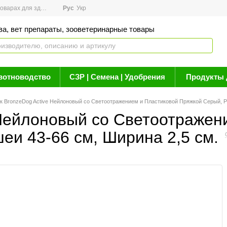
арах для здоровья
Рус
Новости
Укр
Акции
Бренды
Контакты
Статьи о 
ва, вет препараты, зооветеринарные товары
вотноводство
СЗР | Семена | Удобрения
Продукты 
 BronzeDog Active Нейлоновый со Светоотражением и Пластиковой Пряжкой Серый, Ра
Нейлоновый со Светоотражен
еи 43-66 см, Ширина 2,5 см.