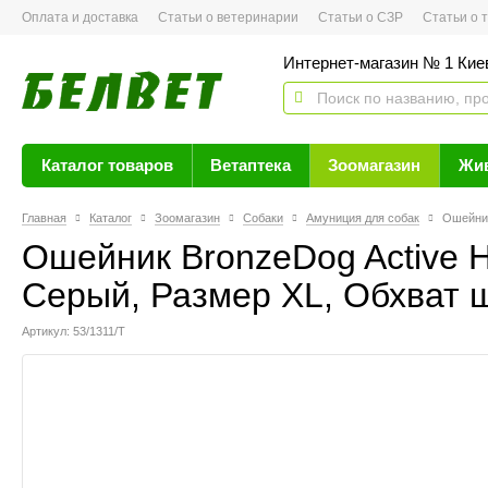
Оплата и доставка
Статьи о ветеринарии
Статьи о СЗР
Статьи о тов
Интернет-магазин № 1 Кие
Каталог товаров
Ветаптека
Зоомагазин
Жи
Главная
Каталог
Зоомагазин
Собаки
Амуниция для собак
Ошейник
Ошейник BronzeDog Active 
Серый, Размер ХL, Обхват ш
Артикул: 53/1311/Т