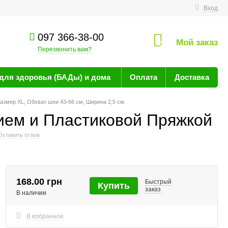
технике
Вход
097 366-38-00
Мой заказ
0
Перезвонить вам?
для здоровья (БАДы) и дома
Оплата
Доставка
змер ХL, Обхват шеи 43-66 см, Ширина 2,5 см.
ием и Пластиковой Пряжкой
Оставить отзыв
168.00 грн
Быстрый
Купить
заказ
В наличии
В избранное