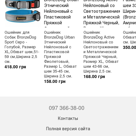
Ошейник для
Ошейник
Ошейник
Ошейни
Собак BronzeDog
BronzeDog Urban
BronzeDog Active
Обхват
Sport Серо -
Этнический
Нейлоновый со
см. Ши
Голубой, Размер
Нейлоновый c
Светоотражением
350.00
ХL,Обхват шеи,51-
Пластиковой
и Металлической
59 см,Ширина 2,5
Пряжкой
Пряжкой Черный,
см.
Фиолетовый,
Размер ХL, Обхват
Размер L, Обхват
шеи 43-66 см,
418.00 грн
шеи 35-45 см,
Ширина 2,5 см.
Ширина 2,5 см.
168.00 грн
158.00 грн
097 366-38-00
Контакты
Полная версия сайта