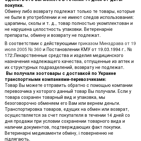
покупки.
Обмену либо возврату подлежат только те товары, которые
не были в употреблении и не имеют следов использования:
царапины, сколы и т. д., товар полностью укомплектован и
не нарушена целостность упаковки. Ветеренарніе
препараты, обмену и возврату не подлежат.
В соответствии с действующими
приказом Минздрава от 19
июля 2005 № 360
и Постановлении КМУ от 19.03.1994 г.. №
172:Лекарственные средства и изделия медицинского
назначения надлежащего качества, отпущенные из аптек и
их структурных подразделений, возврату не подлежат.
Вы получали зоотовары с доставкой по Украине
транспортными компаниями-перевозчиками:
Товар Вы можете отправить обратно с помощью компании
перевозчика у которого данный товар Вы получали. Если у
товара сохранен товарный вид и упаковка, мы
безоговорочно обменяем его Вам или вернем деньги.
Транспортировка товаров, едущих на обмен или возврат,
осуществляется за счет покупателя в течении 14 дней со
дня продажи при условии сохранении товарного вида и
наличии документов, подтверждающих факт покупки.
Ветеринарні медикаменти обміну, і поверненню не
підлягають.