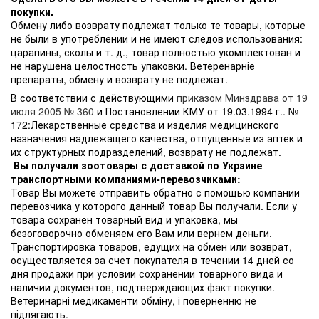
покупки.
Обмену либо возврату подлежат только те товары, которые
не были в употреблении и не имеют следов использования:
царапины, сколы и т. д., товар полностью укомплектован и
не нарушена целостность упаковки. Ветеренарніе
препараты, обмену и возврату не подлежат.
В соответствии с действующими
приказом Минздрава от 19
июля 2005 № 360
и Постановлении КМУ от 19.03.1994 г.. №
172:Лекарственные средства и изделия медицинского
назначения надлежащего качества, отпущенные из аптек и
их структурных подразделений, возврату не подлежат.
Вы получали зоотовары с доставкой по Украине
транспортными компаниями-перевозчиками:
Товар Вы можете отправить обратно с помощью компании
перевозчика у которого данный товар Вы получали. Если у
товара сохранен товарный вид и упаковка, мы
безоговорочно обменяем его Вам или вернем деньги.
Транспортировка товаров, едущих на обмен или возврат,
осуществляется за счет покупателя в течении 14 дней со
дня продажи при условии сохранении товарного вида и
наличии документов, подтверждающих факт покупки.
Ветеринарні медикаменти обміну, і поверненню не
підлягають.