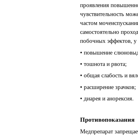
проявления
повышенно
чувствительность мож
частом
мочеиспускани
самостоятельно прохо
побочных эффектов
,
• повышение слюновыд
• тошнота
и рвота
;
• общая
слабость и вя
• расширение зрачков;
• диарея
и анорексия
.
Противопоказания
Медпрепарат запрещае