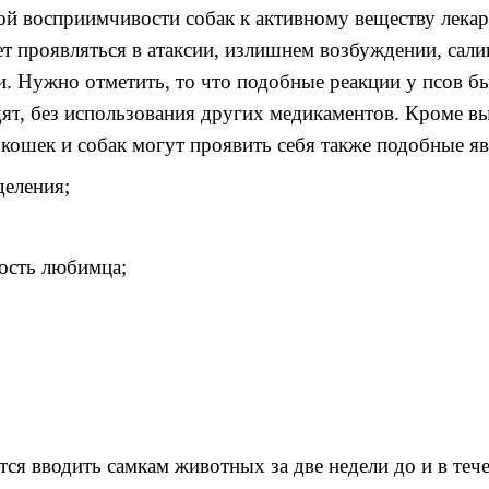
й восприимчивости собак к активному
веществу
лекар
ет проявляться в
атаксии,
излишнем
возбуждении, сал
и.
Нужно отметить
,
то что подобные реакции у
псов
бы
дят
,
без использования других
медикаментов.
Кроме
в
у
кошек
и собак могут проявить себя также подобные я
еления;
лость любимца
;
тся вводить
самкам
животных за две недели до и в теч