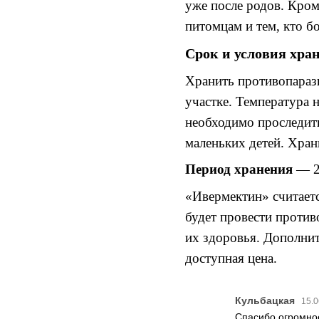
уже после родов
.
Кром
питомцам и тем
, к
то б
Срок и условия хра
Хранить противопараз
участке
.
Температура 
необходимо проследить
маленьких детей
.
Храни
Период хранения
— 
«Ивермектин»
считает
будет провести проти
их
здоровья
.
Дополнит
доступная цена
.
Кульбацкая
15.0
Спасибо огромно