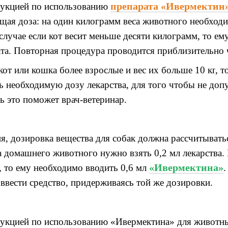
препарата
«Ивермектин
рукцией по использованию
щая доза
:
на один килограмм
веса
животного необход
случае если кот весит меньше десяти килограмм
,
то
ем
та
.
Повторная процедура проводится приблизительно
кот или кошка более взрослые и вес
их
больше 10 кг
,
т
ть необходимую
дозу
лекарства, для того чтобы не доп
ь это поможет врач
-
ветеринар
.
ия
,
дозировка вещества для собак должна рассчитыват
а
домашнего животного нужно взять
0,2
мл лекарства
.
«Ивермектина»
,
то
ему н
еобходимо вводить
0,6
мл
ввести средство
,
придерживаясь той же дозировки
.
рукцией по использованию
«Ивермектина»
для животн