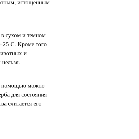
отным
,
истощенным
 в сухом и темном
+25 С.
Кроме того
животных и
 нельзя
.
о
помощью можно
рба для состояния
тва считается
его