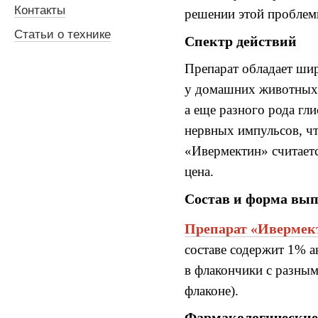
Контакты
решении этой пробле
Статьи о технике
Спектр действий
Препарат обладает ши
у домашних животных
а еще разного рода гл
нервных
импульсов,
ч
«Ивермектин»
считает
цена
.
Состав и форма
вып
Препарат
«Ивермек
составе
содержит
1%
а
в флакончики с разны
флаконе
).
Фармакологически