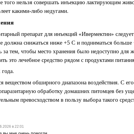
е того нельзя совершать инъекцию
лактирующим
жив
олеет какими
-
либо
недугами.
нения
итарный препарат для
инъекций «Ивермектин»
следует
не должна снижаться ниже
+5 С
и подниматься больше
 за тем
,
чтобы место хранения было недоступно для 
ть это лечебное средство рядом с продуктами питания
2
года
.
ся веществом обширного диапазона воздействия
.
С
ег
вопаразитарную обработку домашних питомцев без уще
ельным превосходством в пользу выбора такого средс
6.2026 в 22:01
е,вы мне очень помогли