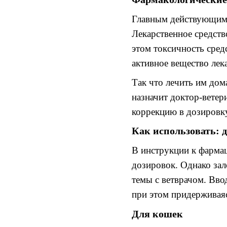
Главным действующим 
Лекарственное средств
этом токсичность сред
активное вещество лек
Так что лечить
им
дом
назначит доктор
-
ветер
коррекцию
в дозировк
Как использовать
:
В инструкции к фармац
дозировок.
Однако зал
темы с ветврачом
.
Вво
при этом придержива
Для
кошек