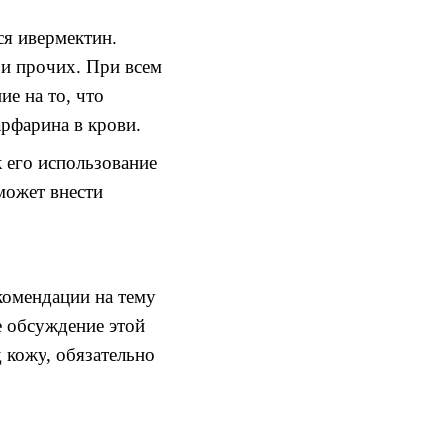
ся
ивермектин.
 и
прочих.
При всем
ие на то
,
что
арфарина
в крови
.
к
его
использование
может внести
комендации на тему
е обсуждение этой
 кожу
,
обязательно