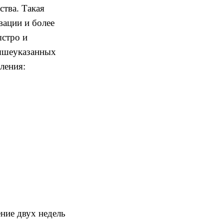
ства
.
Такая
ивации
и более
стро и
ышеуказанных
вления
:
ение двух недель