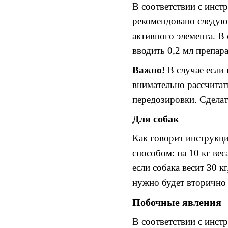
В соответствии с
и
нст
рекомендовано следую
активного элемента
.
В 
вводить
0,2
мл препара
Важно
!
В случае если 
внимательно рассчита
передозировки.
Сделат
Для собак
Как говорит инструкц
способом
:
на 10 кг
вес
если собака весит 30 кг
нужно будет вторично 
Побочные явления
В соответствии с инст