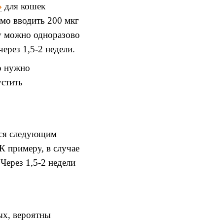
»
для
кошек
имо вводить 200
мкг
у
можно
одноразово
 через
1,5-2
недели
.
о нужно
устить
ься следующим
К примеру
,
в случае
.
Через
1,5-2
недели
ых
,
вероятны