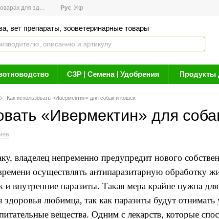
арах для здоровья
Рус
Новости
Укр
Акции
Бренды
Контакты
Статьи о 
ва, вет препараты, зооветеринарные товары
вотноводство
СЗР | Семена | Удобрения
Продукты 
Как использовать «Ивермектин» для собак и кошек
овать «Ивермектин» для соба
иев
аку
,
владелец непременно предупредит нового собствен
 времени осуществлять
антипаразитарную
обработку ж
к и
внутренние паразиты.
Такая мера крайне нужна для
я здоровья любимца
,
так как
паразиты
будут отнимать
 питательные вещества
.
Одним с лекарств
,
которые спо