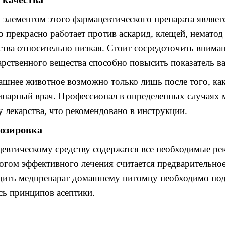
элементом этого фармацевтического препарата являет
о прекрасно работает против
аскарид, клещей,
нематод
ства относительно низкая
.
Стоит сосредоточить вниман
арственного вещества способно повысить показатель
в
ашнее животное возможно только лишь после того
,
ка
инарный врач
.
Профессионал в определенных случаях 
у лекарства
,
что рекомендовано в инструкции
.
дозировка
евтическому средству содержатся все необходимые ре
огом эффективного лечения считается предварительно
дить медпрепарат домашнему питомцу необходимо под
ясь принципов
асептики.