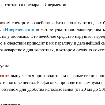
мы
,
считается препарат
«Ивермектин»
роким спектром воздействия
. Его
используют в целях 
«Ивермектин»
.
может результативно ликвидироват
исты у любимца
.
Это лечебное средство нарушает
пере
то в следствии
приводит
к
их параличу
и дальнейшей с
ся лекарством для животных
,
в котором отлично сочета
уска
тин»
выпускается производителем в форме стерильно
ктивного вещества
.
Расфасовка проводится в
ампулы
п
м объемом для удобства использования
(
от 20 мл до 50
е
качества