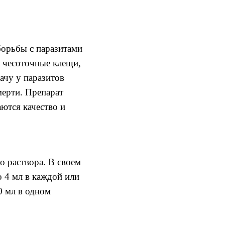
борьбы с
паразитами
ь
чесоточные
клещи
,
дачу
у
паразитов
мерти
.
Препарат
ются качество и
го
раствора.
В своем
о
4
мл в каждой или
0 мл в одном