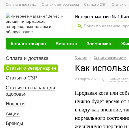
Оплата и доставка
Статьи о ветеринарии
Статьи о СЗР
Статьи о тов
Интернет-магазин № 1 Кие
Каталог товаров
Ветаптека
Зоомагазин
Жи
Оплата и доставка
Главная
Статьи о ветеринарии
Как использ
Статьи о ветеринарии
Статьи о СЗР
23 марта 2021
5 комментар
Статьи о товарах для
Продавая
кота
или соб
здоровья
нужно будет время от
Новости
в виду как внешние
,
та
Акции
нормального состояни
Бренды
жизненную
энергию
и