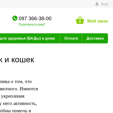
технике
Вход
097 366-38-00
Мой заказ
0
Перезвонить вам?
для здоровья (БАДы) и дома
Оплата
Доставка
к и кошек
ника о том
,
что
ивотного
.
Имеются
 укрепления
 у
него
активность
,
собны помочь в