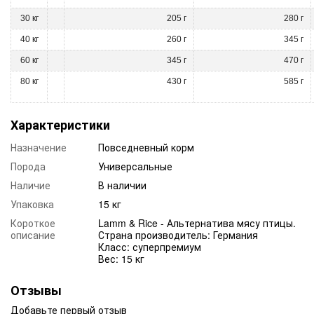
30 кг
205 г
280 г
40 кг
260 г
345 г
60 кг
345 г
470 г
80 кг
430 г
585 г
Характеристики
Назначение
Повседневный корм
Порода
Универсальные
Наличие
В наличии
Упаковка
15 кг
Короткое
Lamm & Rice - Альтернатива мясу птицы.
описание
Страна производитель: Германия
Класс: суперпремиум
Вес: 15 кг
Отзывы
Добавьте первый отзыв