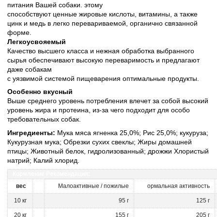
питания Вашей собаки. этому
способствуют ценные жировые кислоты, витамины, а также
цинк и медь в легко перевариваемой, органично связанной
форме.
Легкоусвояемый
Качество высшего класса и нежная обработка выбранного
сырья обеспечивают высокую переваримость и предлагают
даже собакам
с уязвимой системой пищеварения оптимальные продукты.
Особенно вкусный
Выше среднего уровень потребления влечет за собой высокий
уровень жира и протеина, из-за чего подходит для особо
требовательных собак.
Ингредиенты:
Мука мяса ягненка 25,0%; Рис 25,0%; кукуруза;
Кукурузная мука; Обрезки сухих свеклы; Жиры домашней
птицы; Животный белок, гидролизованный; дрожжи Хлористый
натрий; Калий хлорид.
Кормление Рекомендация:
вес
Малоактивные / пожилые
ормальная активность
10 кг
95 г
125 г
20 кг
155 г
205 г