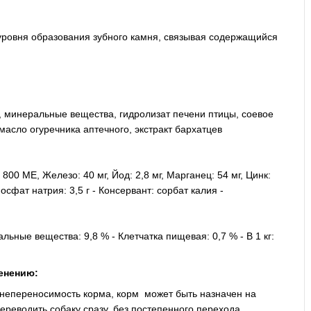
ровня образования зубного камня, связывая содержащийся
, минеральные вещества, гидролизат печени птицы, соевое
асло огуречника аптечного, экстракт бархатцев
00 ME, Железо: 40 мг, Йод: 2,8 мг, Марганец: 54 мг, Цинк:
осфат натрия: 3,5 г - Консервант: сорбат калия -
льные вещества: 9,8 % - Клетчатка пищевая: 0,7 % - В 1 кг:
енению:
непереносимость корма, корм может быть назначен на
ереводить собаку сразу, без постепенного перехода.