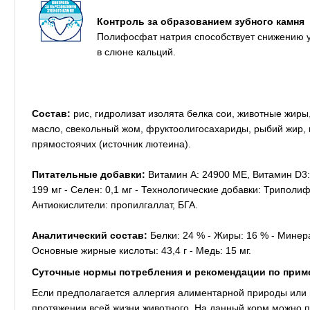
Контроль за образованием зубного камня
Полифосфат натрия способствует снижению у
в слюне кальций.
Состав:
рис, гидролизат изолята белка сои, животные жиры
масло, свекольный жом, фруктоолигосахариды, рыбий жир, м
прямостоячих (источник лютеина).
Питательные добавки:
Витамин A: 24900 ME, Витамин D3: 8
199 мг - Ceлeн: 0,1 мг - Технологические добавки: Триполиф
Антиокислители: пропилгаллат, БГА.
Аналитический состав:
Белки: 24 % - Жиры: 16 % - Минера
Основные жирные кислоты: 43,4 г - Медь: 15 мг.
Суточные нормы потребления и рекомендации по прим
Если предполагается аллергия алиментарной природы или 
протяжении всей жизни животного. На данный корм можно п