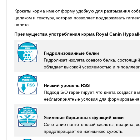
Крокеты корма имеют форму удобную для разгрызания соба
целиком и текстуру, которая позволяет поддерживать гигие
налета.
Преимущества употребления корма
Royal Canin
Hypoall
Гидролизованные белки
Гидролизат изолята соевого белка, состоящи
обладает высокой усвояемостью и гипоаллер
Низкий уровень RSS
Подход S/O гарантирует, что диета создаст в
неблагоприятные условия для формирования к
Усиление барьерных функций кожи
Сочетание пантотеновой кислоты, ниацина, х
предотвращает ее излишнюю сухость.