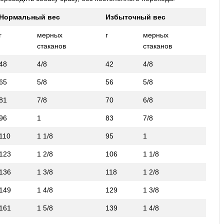
Нормальный вес
Избыточный вес
г
мерных
г
мерных
стаканов
стаканов
48
4/8
42
4/8
65
5/8
56
5/8
81
7/8
70
6/8
96
1
83
7/8
110
1 1/8
95
1
123
1 2/8
106
1 1/8
136
1 3/8
118
1 2/8
149
1 4/8
129
1 3/8
161
1 5/8
139
1 4/8