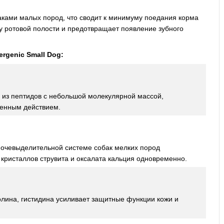
ками малых пород, что сводит к минимуму поедания корма
ну ротовой полости и предотвращает появление зубного
ergenic Small Dog
:
й из пептидов с небольшой молекулярной массой,
генным действием.
 мочевыделительной системе собак мелких пород
ристаллов струвита и оксалата кальция одновременно.
олина, гистидина усиливает защитные функции кожи и