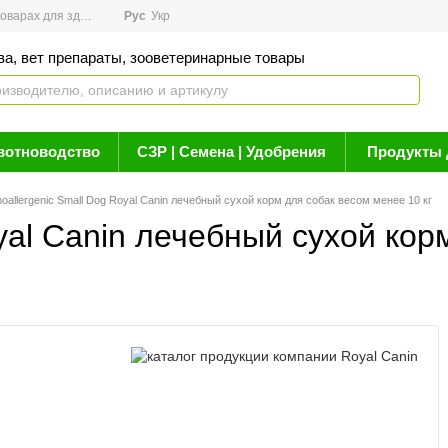
арах для здоровья
Рус
Новости
Укр
Акции
Бренды
Контакты
Статьи о 
ва, вет препараты, зооветеринарные товары
вотноводство
СЗР | Семена | Удобрения
Продукты 
oallergenic Small Dog Royal Canin лечебный сухой корм для собак весом менее 10 кг
oyal Canin лечебный сухой кор