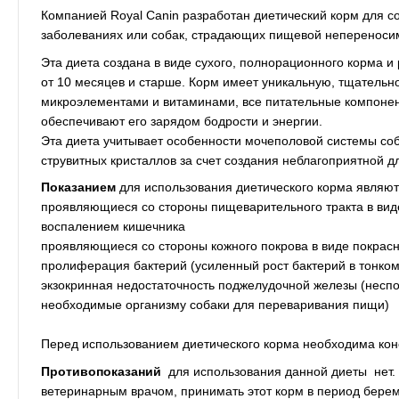
Компанией Royal Canin разработан диетический корм для со
заболеваниях или собак, страдающих пищевой непереноси
Эта диета создана в виде сухого, полнорационного корма и
от 10 месяцев и старше. Корм имеет уникальную, тщатель
микроэлементами и витаминами, все питательные компонен
обеспечивают его зарядом бодрости и энергии.
Эта диета учитывает особенности мочеполовой системы со
струвитных кристаллов за счет создания неблагоприятной 
Показанием
для использования диетического корма являют
проявляющиеся со стороны пищеварительного тракта в виде
воспалением кишечника
проявляющиеся со стороны кожного покрова в виде покрасн
пролиферация бактерий (усиленный рост бактерий в тонком
экзокринная недостаточность поджелудочной железы (нес
необходимые организму собаки для переваривания пищи)
Перед использованием диетического корма необходима кон
Противопоказаний
для использования данной диеты нет. 
ветеринарным врачом, принимать этот корм в период берем