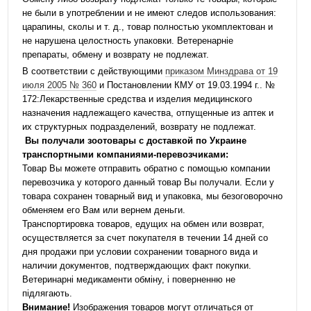
не были в употреблении и не имеют следов использования:
царапины, сколы и т. д., товар полностью укомплектован и
не нарушена целостность упаковки. Ветеренарніе
препараты, обмену и возврату не подлежат.
В соответствии с действующими
приказом Минздрава от 19
июля 2005 № 360
и Постановлении КМУ от 19.03.1994 г.. №
172:Лекарственные средства и изделия медицинского
назначения надлежащего качества, отпущенные из аптек и
их структурных подразделений, возврату не подлежат.
Вы получали зоотовары с доставкой по Украине
транспортными компаниями-перевозчиками:
Товар Вы можете отправить обратно с помощью компании
перевозчика у которого данный товар Вы получали. Если у
товара сохранен товарный вид и упаковка, мы безоговорочно
обменяем его Вам или вернем деньги.
Транспортировка товаров, едущих на обмен или возврат,
осуществляется за счет покупателя в течении 14 дней со
дня продажи при условии сохранении товарного вида и
наличии документов, подтверждающих факт покупки.
Ветеринарні медикаменти обміну, і поверненню не
підлягають.
Внимание!
Изображения товаров могут отличаться от