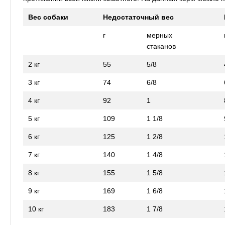
Вес собаки
Недостаточный вес
г
мерных
стаканов
2 кг
55
5/8
3 кг
74
6/8
4 кг
92
1
5 кг
109
1 1/8
6 кг
125
1 2/8
7 кг
140
1 4/8
8 кг
155
1 5/8
9 кг
169
1 6/8
10 кг
183
1 7/8