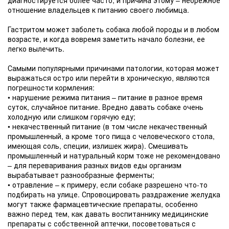
диагностируется более часто, и причина этому – небрежное
отношение владельцев к питанию своего любимца.
Гастритом может заболеть собака любой породы и в любом
возрасте, и когда вовремя заметить начало болезни, ее
легко вылечить.
Самыми популярными причинами патологии, которая может
выражаться остро или перейти в хроническую, являются
погрешности кормления:
• нарушение режима питания – питание в разное время
суток, случайное питание. Вредно давать собаке очень
холодную или слишком горячую еду;
• некачественный питание (в том числе некачественный
промышленный, а кроме того пища с человеческого стола,
имеющая соль, специи, излишек жира). Смешивать
промышленный и натуральный корм тоже не рекомендовано
– для переваривания разных видов еды организм
вырабатывает разнообразные ферменты;
• отравление – к примеру, если собаке разрешено что-то
подбирать на улице. Спровоцировать раздражение желудка
могут также фармацевтические препараты, особенно
важно перед тем, как давать воспитаннику медицинские
препараты с собственной аптечки, посоветоваться с