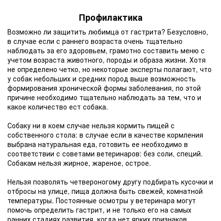
Профилактика
Возможно ли защитить любимца от гастрита? Безусловно,
в случае если с раннего возраста очень тщательно
наблюдать за его здоровьем, грамотно составить меню с
учетом возраста животного, породы и образа жизни. Хотя
не определено четко, но некоторые эксперты полагают, что
у собак небольших и средних пород выше возможность
формирования хронической формы заболевания, по этой
причине необходимо тщательно наблюдать за тем, что и
какое количество ест собака.
Собаку ни в коем случае нельзя кормить пищей с
собственного стола: в случае если в качестве кормления
выбрана натуральная еда, готовить ее необходимо в
соответствии с советами ветеринаров: без соли, специй.
Собакам нельзя жирное, жареное, острое.
Нельзя позволять четвероногому другу подбирать кусочки и
отбросы на улице, пища должна быть свежей, комнатной
температуры. Постоянные осмотры у ветеринара могут
помочь определить гастрит, и не только его на самых
ранних стадиях развития, когда нет ярких признаков