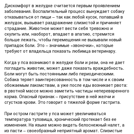
Дискомфорт в желудке считается первым проявлением
заболевания. Воспалительный процесс вынуждает собаку
отказываться от пищи – так как любой кусок, попавший в
желудок, вызывает раздражение слизистой и причиняет
страдание. Животное может вести себя тревожно и
скулить или, наоборот, впадает в апатию, стремится
больше лежать, чтобы перемещения не вызывали новый
припадок боли. Это – значимые «звоночки», которые
требуют от владельца показать любимца ветеринару.
Когда у пса возникают в желудке боли и рези, она не дает
погладить животик, может даже показать враждебность.
Боли могут быть постоянными либо периодическими.
Собака теряет заинтересованность в том числе и к своим
обожаемым лакомствам, а уже после еды возникает рвота:
в рвотной массе можно заметить частицы непереваренного
корма. Опасный признак – присутствие в ней желчи и
сгустков крови. Это говорит о тяжелой форме гастрита.
При остром гастрите у пса может увеличиваться
температура туловища, хронический протекает без ее
изменения. На языке можно видеть белоснежный налет, а
из пасти – своеобразный неприятный аромат. Слизистые