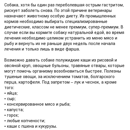
Собака, хотя бы один раз переболевшая острым гастритом,
рискует заболеть снова. По этой причине ветеринары
назначают животному особую диету. Из промышленных
кормов необходимо выбирать специализированные
диетические, классом не менее премиум, супер-премиум. В
случае если вы кормите собаку натуральной едой, во время
лечения необходимо целиком устранить из меню мясо и
рыбу и вернуть их не раньше двух недель после начала
лечения и только лишь в виде фарша.
Возможно давать собаке полужидкие каши из рисовой и
овсяной круп, овощные бульоны, травяные отвары, которые
могут помочь организму возобновиться быстрее. Полезны
тушеные овощи, за исключением томатов, болгарского
перца, картофеля. Под запретом – лук и чеснок, а кроме
того:
• яйца;
• сыр;
• консервированное мясо и рыба;
• капуста;
• горох;
• любые копчености;
• каши с пшена и кукурузы.