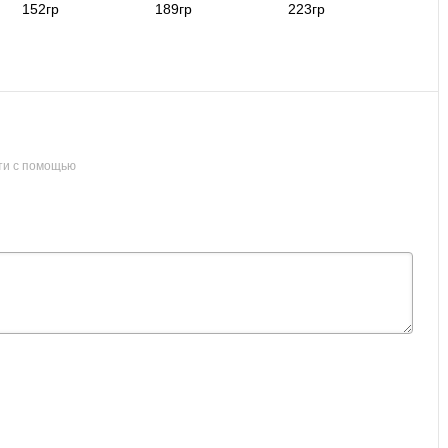
152гр
189гр
223гр
ти с помощью