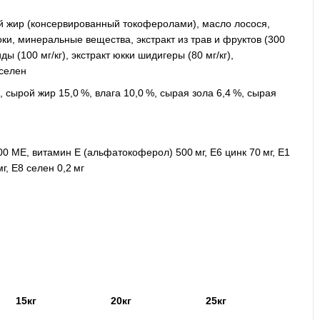
ный жир (консервированный токоферолами), масло лосося,
и, минеральные вещества, экстракт из трав и фруктов (300
ы (100 мг/кг), экстракт юкки шидигеры (80 мг/кг),
 селен
ой жир 15,0 %, влага 10,0 %, сырая зола 6,4 %, сырая
МЕ, витамин E (альфатокоферол) 500 мг, E6 цинк 70 мг, E1
г, E8 селен 0,2 мг
15кг
20кг
25кг