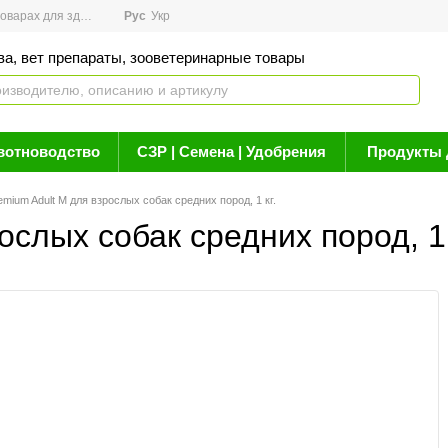
арах для здоровья
Рус
Новости
Укр
Акции
Бренды
Контакты
Статьи о 
ва, вет препараты, зооветеринарные товары
вотноводство
СЗР | Семена | Удобрения
Продукты 
remium Adult M для взрослых собак средних пород, 1 кг.
ослых собак средних пород, 1 