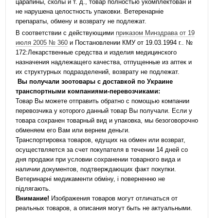
царапины, сколы и т. д., товар полностью укомплектован и
не нарушена целостность упаковки. Ветеренарніе
препараты, обмену и возврату не подлежат.
В соответствии с действующими
приказом Минздрава от 19
июля 2005 № 360
и Постановлении КМУ от 19.03.1994 г.. №
172:Лекарственные средства и изделия медицинского
назначения надлежащего качества, отпущенные из аптек и
их структурных подразделений, возврату не подлежат.
Вы получали зоотовары с доставкой по Украине
транспортными компаниями-перевозчиками:
Товар Вы можете отправить обратно с помощью компании
перевозчика у которого данный товар Вы получали. Если у
товара сохранен товарный вид и упаковка, мы безоговорочно
обменяем его Вам или вернем деньги.
Транспортировка товаров, едущих на обмен или возврат,
осуществляется за счет покупателя в течении 14 дней со
дня продажи при условии сохранении товарного вида и
наличии документов, подтверждающих факт покупки.
Ветеринарні медикаменти обміну, і поверненню не
підлягають.
Внимание!
Изображения товаров могут отличаться от
реальных товаров, а описания могут быть не актуальными.