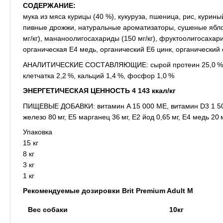
СОДЕРЖАНИЕ:
мука из мяса курицы (40 %), кукуруза, пшеница, рис, кури
пивные дрожжи, натуральные ароматизаторы, сушеные яблок
мг/кг), мананоолигосахариды (150 мг/кг), фруктоолигосахарид
органическая Е4 медь, органический Е6 цинк, органический
АНАЛИТИЧЕСКИЕ СОСТАВЛЯЮЩИЕ: сырой протеин 25,0 %, сыр
клетчатка 2,2 %, кальций 1,4 %, фосфор 1,0 %
ЭНЕРГЕТИЧЕСКАЯ ЦЕННОСТЬ 4 143 ккал/кг
ПИЩЕВЫЕ ДОБАВКИ: витамин A 15 000 МЕ, витамин D3 1 500 
железо 80 мг, E5 марганец 36 мг, E2 йод 0,65 мг, E4 медь 20 м
Упаковка
15 кг
8 кг
3 кг
1 кг
Рекомендуемые дозировки Brit Premium Adult M
Вес собаки
10кг