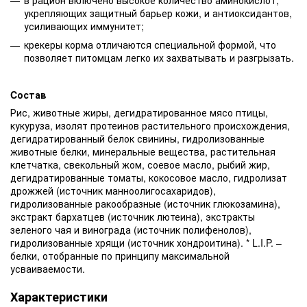
укрепляющих защитный барьер кожи, и антиоксидантов,
усиливающих иммунитет;
крекеры корма отличаются специальной формой, что
позволяет питомцам легко их захватывать и разгрызать.
Cостав
Рис, животные жиры, дегидратированное мясо птицы,
кукуруза, изолят протеинов растительного происхождения,
дегидратированный белок свинины, гидролизованные
животные белки, минеральные вещества, растительная
клетчатка, свекольный жом, соевое масло, рыбий жир,
дегидратированные томаты, кокосовое масло, гидролизат
дрожжей (источник манноолигосахаридов),
гидролизованные ракообразные (источник глюкозамина),
экстракт бархатцев (источник лютеина), экстракты
зеленого чая и винограда (источник полифенолов),
гидролизованные хрящи (источник хондроитина). * L.I.P. –
белки, отобранные по принципу максимальной
усваиваемости.
Характеристики