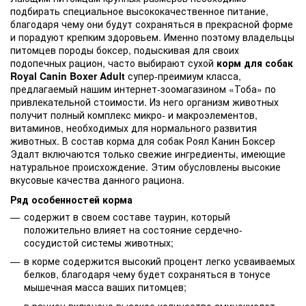
подбирать специальное высококачественное питание,
благодаря чему они будут сохраняться в прекрасной форме
и порадуют крепким здоровьем. Именно поэтому владельцы
питомцев породы боксер, подыскивая для своих
подопечных рацион, часто выбирают сухой
корм для собак
Royal Canin Boxer Adult
супер-преимиум класса,
предлагаемый нашим интернет-зоомагазином «Тоба» по
привлекательной стоимости. Из него организм животных
получит полный комплекс микро- и макроэлементов,
витаминов, необходимых для нормального развития
животных. В состав корма для собак Роял Канин Боксер
Эдалт включаются только свежие ингредиенты, имеющие
натуральное происхождение. Этим обусловлены высокие
вкусовые качества данного рациона.
Ряд особенностей корма
содержит в своем составе таурин, который
положительно влияет на состояние сердечно-
сосудистой системы животных;
в корме содержится высокий процент легко усваиваемых
белков, благодаря чему будет сохраняться в тонусе
мышечная масса ваших питомцев;
в рацион включено высокое количество аминокислот,